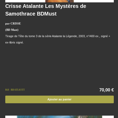
Crisse Atalante Les Mystères de
Samothrace BDMust
par CRISSE
(BD Must)
Tirage de Tête du tome 3 de la série Atalante la Légende, 2003, n°/400 ex., signé +
ex-libris signé.
70,00 €
Réf : BDATL03TT
Ajouter au panier