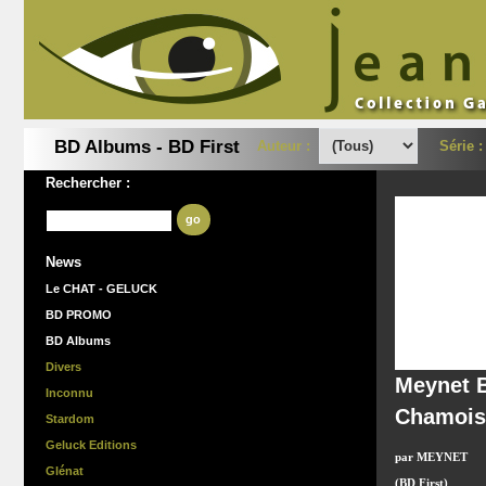
BD Albums - BD First
Auteur :
Série 
Rechercher :
go
News
Le CHAT - GELUCK
BD PROMO
BD Albums
Divers
Meynet B
Inconnu
Chamois
Stardom
Geluck Editions
par MEYNET
Glénat
(BD First)