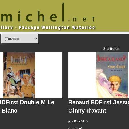
:
2 articles
DFirst Double M Le
Renaud BDFirst Jessi
 Blanc
Ginny d'avant
par RENAUD
(BD First)