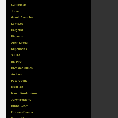
Casterman
Jonas
Granit Associés
Lombard
Dargaud
Pégasus
Albin Michel
Rijpermans
Schlirf
BD First
Blvd des Bulles
Archers
Futuropolis
Multi BD
Marsu Productions
Joker Editions
Bruno Graff
Editions Erasme