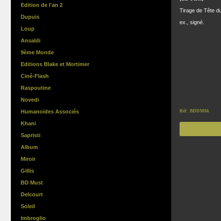
Edition de l'an 2
Tirage de Tête du
Dupuis
ex., signé.
Loup
Ansaldi
9ème Monde
Editions Blake et Mortimer
Ciné-Flash
Raspoutine
Novedi
Humanoïdes Associés
Réf : BDDM06
Khani
Sapristi
Album
Miroir
Gillis
BD Must
Delcourt
Soleil
Imbroglio