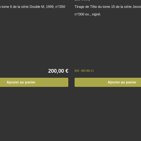
 tome 6 de la série Double M, 1999, n°/350
Tirage de Tête du tome 15 de la série Jess
n°/300 ex., signé.
200,00 €
Réf : BDJBL15
Ajouter au panier
Ajouter au panier