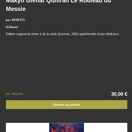
Makyo Glénat Qumran Le Rouleau du
Messie
par MAKYO
(Glénat)
Edition original du tome 1 de la série Qumran, 2002 agrémentée d'une dédicace.
30,00 €
Réf : BDQU01
Ajouter au panier