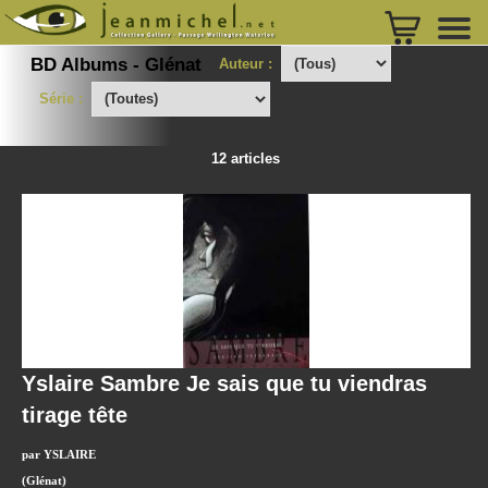
BD Albums - Glénat
Auteur :
Série :
12 articles
Yslaire Sambre Je sais que tu viendras
tirage tête
par YSLAIRE
(Glénat)