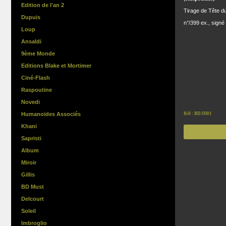
Edition de l'an 2
Tirage de Tête d
Dupuis
n°/399 ex., signé
Loup
Ansaldi
9ème Monde
Editions Blake et Mortimer
Ciné-Flash
Raspoutine
Novedi
Humanoïdes Associés
Réf : BDJH01
Khani
Sapristi
Album
Miroir
Gillis
BD Must
Delcourt
Soleil
Imbroglio