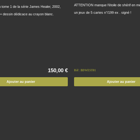
ATTENTION manque l'étoile de shérif en mé
u tome 1 de la série James Healer, 2002,
un jeux de 5 cartes n°/199 ex . signé !
 + dessin dédicace au crayon blanc.
150,00 €
Réf : BDWEST01
Ajouter au panier
Ajouter au panier