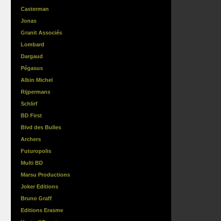
Casterman
Jonas
Granit Associés
Lombard
Dargaud
Pégasus
Albin Michel
Rijpermans
Schlirf
BD First
Blvd des Bulles
Archers
Futuropolis
Multi BD
Marsu Productions
Joker Editions
Bruno Graff
Editions Erasme