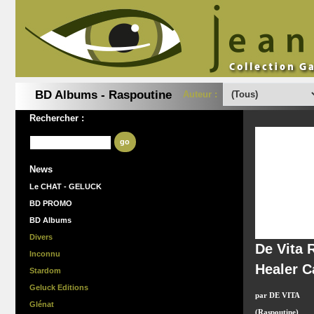
BD Albums - Raspoutine
Auteur :
Rechercher :
go
News
Le CHAT - GELUCK
BD PROMO
BD Albums
Divers
De Vita 
Inconnu
Healer 
Stardom
Geluck Editions
par DE VITA
Glénat
(Raspoutine)