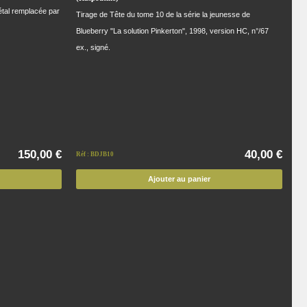
tal remplacée par
Tirage de Tête du tome 10 de la série la jeunesse de
Blueberry "La solution Pinkerton", 1998, version HC, n°/67
ex., signé.
150,00 €
40,00 €
Réf : BDJB10
Ajouter au panier