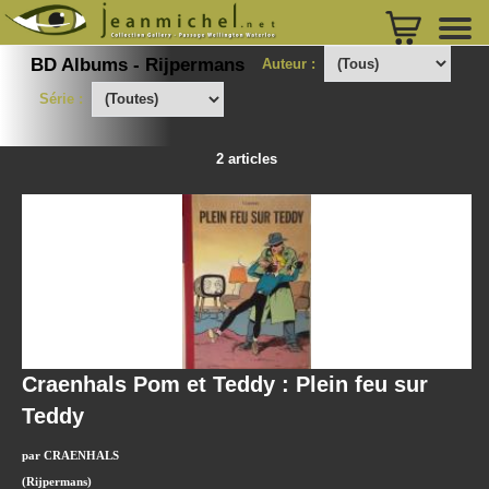
BD Albums - Rijpermans
Auteur :
Série :
2 articles
Craenhals Pom et Teddy : Plein feu sur
Teddy
par CRAENHALS
(Rijpermans)