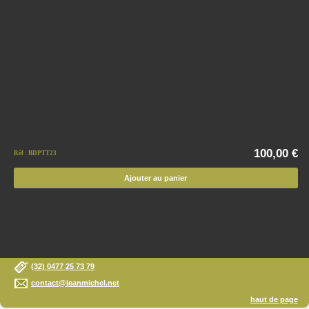
100,00 €
Réf : BDPTT23
Ajouter au panier
(32) 0477 25 73 79
contact@jeanmichel.net
haut de page