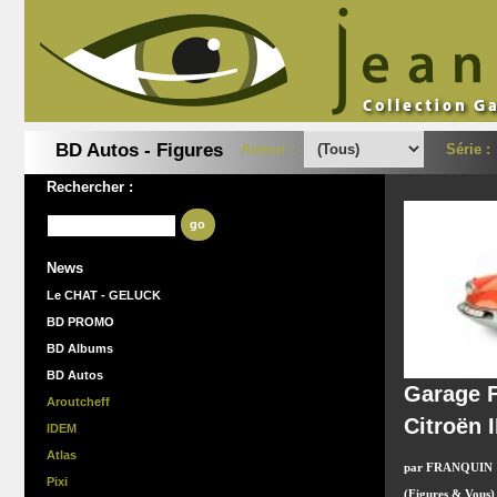
BD Autos - Figures
Auteur :
Série 
Rechercher :
go
News
Le CHAT - GELUCK
BD PROMO
BD Albums
BD Autos
Garage F
Aroutcheff
Citroën 
IDEM
Atlas
par FRANQUIN
Pixi
(Figures & Vous)