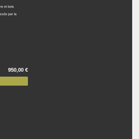
e et bois
assée par la
950,00 €