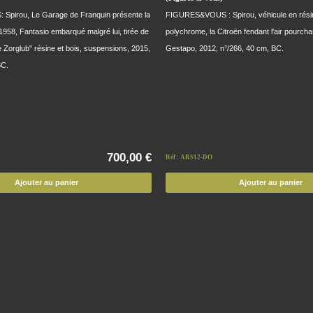
Spirou, Le Garage de Franquin présente la
FIGURES&VOUS : Spirou, véhicule en résin
1958, Fantasio embarqué malgré lui, tirée de
polychrome, la Citroën fendant l'air pourch
 Zorglub" résine et bois, suspensions, 2015,
Gestapo, 2012, n°/266, 40 cm, BC.
BC.
700,00 €
Réf : ARS12-DO
Ajouter au panier
Ajouter au panier