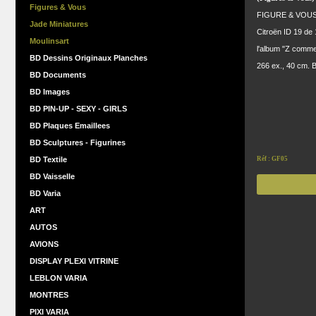
Figures & Vous
FIGURE & VOUS: 
Jade Miniatures
Citroën ID 19 de 
Moulinsart
l'album "Z comme
BD Dessins Originaux Planches
266 ex., 40 cm. 
BD Documents
BD Images
BD PIN-UP - SEXY - GIRLS
BD Plaques Emaillees
BD Sculptures - Figurines
BD Textile
Réf : GF05
BD Vaisselle
BD Varia
ART
AUTOS
AVIONS
DISPLAY PLEXI VITRINE
LEBLON VARIA
MONTRES
PIXI VARIA