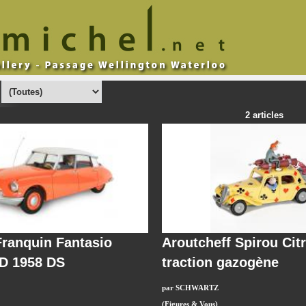
:
2 articles
ranquin Fantasio
Aroutcheff Spirou Cit
ID 1958 DS
traction gazogène
par SCHWARTZ
(Figures & Vous)