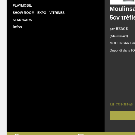
PLAYMOBIL
Moulinsa
SHOW ROOM - EXPO - VITRINES
5cv trèf
STAR WARS
Infos
par HERGE
(Moulinsart)
MOULINSART auto 1
Dupondt dans l'Or
Réf : TM44505-AS