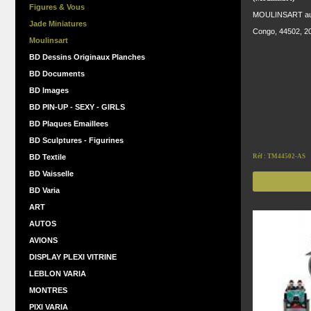
Figures & Vous
MOULINSART auto 
Jade Miniatures
Congo, 44502, 20
Moulinsart
BD Dessins Originaux Planches
BD Documents
BD Images
BD PIN-UP - SEXY - GIRLS
BD Plaques Emaillees
BD Sculptures - Figurines
BD Textile
Réf : TM44502-AS
BD Vaisselle
BD Varia
ART
AUTOS
AVIONS
DISPLAY PLEXI VITRINE
LEBLON VARIA
MONTRES
PIXI VARIA