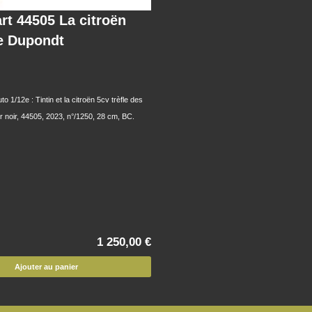
rt 44505 La citroën
le Dupondt
/12e : Tintin et la citroën 5cv trèfle des
 noir, 44505, 2023, n°/1250, 28 cm, BC.
1 250,00 €
Ajouter au panier