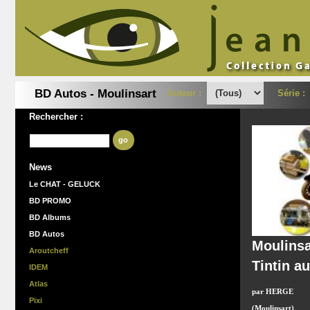
BD Autos - Moulinsart
Auteur :
Série 
Rechercher :
go
News
Le CHAT - GELUCK
BD PROMO
BD Albums
BD Autos
Moulinsa
Aroutcheff
Tintin a
IDEM
Atlas
par HERGE
Pixi
(Moulinsart)