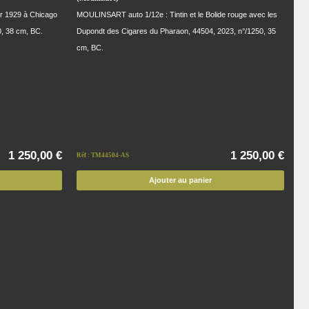
r 1929 à Chicago
MOULINSART auto 1/12e : Tintin et le Bolide rouge avec les
0, 38 cm, BC.
Dupondt des Cigares du Pharaon, 44504, 2023, n°/1250, 35
cm, BC.
1 250,00 €
1 250,00 €
Réf : TM44504-AS
Ajouter au panier