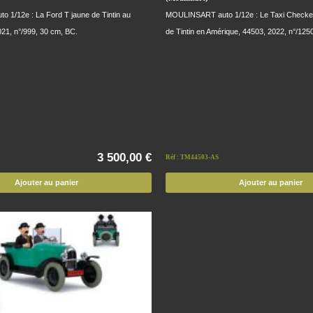
1/12e : La Ford T jaune de Tintin au
MOULINSART auto 1/12e : Le Taxi Checke
21, n°/999, 30 cm, BC.
de Tintin en Amérique, 44503, 2022, n°/125
3 500,00 €
Réf : TM44503-AS
Ajouter au panier
Ajouter au panier