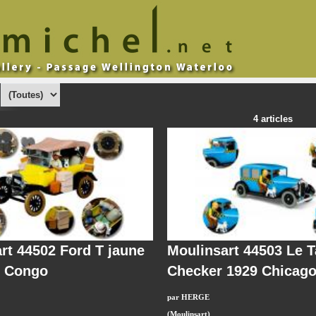
:
4 articles
rt 44502 Ford T jaune
Moulinsart 44503 Le T
u Congo
Checker 1929 Chicag
par HERGE
(Moulinsart)