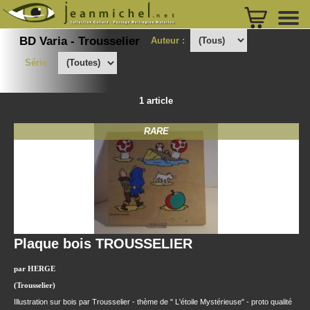
BD Varia - Trousselier
Auteur :
Série :
1 article
RARE
Plaque bois TROUSSELIER
par HERGE
(Trousselier)
Illustration sur bois par Trousselier - thème de " L'étoile Mystérieuse" - proto qualité