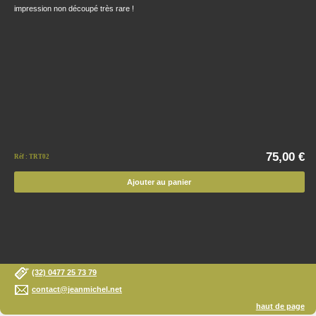
impression non découpé très rare !
75,00 €
Réf : TRT02
Ajouter au panier
(32) 0477 25 73 79
contact@jeanmichel.net
haut de page