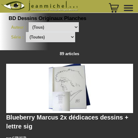
BD Dessins Originaux Planches
Auteur :
Série :
89 articles
Blueberry Marcus 2x dédicaces dessins +
lettre sig
par GIRAUD