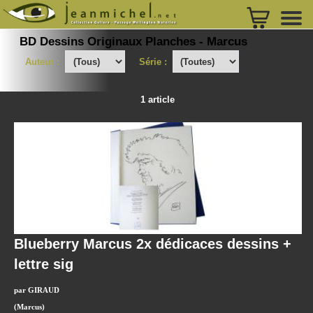
BD Dessins Originaux Planches - Marcus
Auteur :
Série :
1 article
Blueberry Marcus 2x dédicaces dessins +
lettre sig
par GIRAUD
(Marcus)