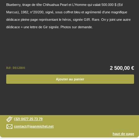
Blueberry, tirage de tête Chihuahua Pearl et L'Homme qui valait 500.000 $ (Ed
Marcus), 1982, n°20/200, signé, sous coffret bleu et agrémenté d'une magnifique
dédicace pleine page représentant le héros, signée GIR. Rare. On y joint une autre
dédicace + une lettre de Gir signée. Photos sur demande.
2 500,00 €
Réf : DEGIR01
Ajouter au panier
(32) 0477 25 73 79
contact@jeanmichel.net
haut de page