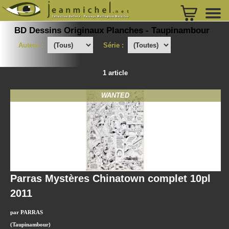
BD Dessins Originaux Planches - Taupinambour
Auteur :
Série :
1 article
WANTED
Parras Mystères Chinatown complet 10pl
2011
par PARRAS
(Taupinambour)