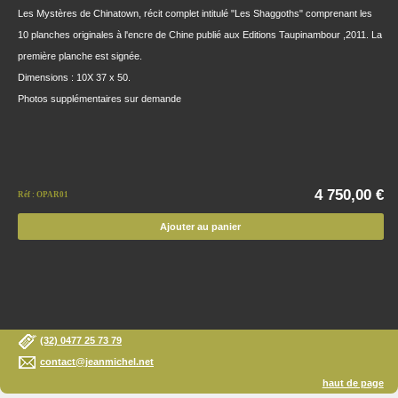
Les Mystères de Chinatown, récit complet intitulé "Les Shaggoths" comprenant les
10 planches originales à l'encre de Chine publié aux Editions Taupinambour ,2011. La
première planche est signée.
Dimensions : 10X 37 x 50.
Photos supplémentaires sur demande
4 750,00 €
Réf : OPAR01
Ajouter au panier
(32) 0477 25 73 79
contact@jeanmichel.net
haut de page