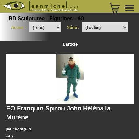
BD Sculptures - Figurines - éO
Auteur :
Série :
1 article
EO Franquin Spirou John Héléna la
Murène
par FRANQUIN
(éO)