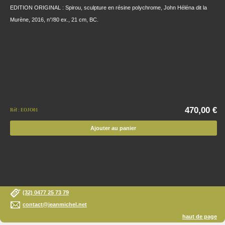
EDITION ORIGINAL : Spirou, sculpture en résine polychrome, John Héléna dit la
Murène, 2016, n°/80 ex., 21 cm, BC.
470,00 €
Réf : EOJO01
Ajouter au panier
(32) 0477 25 73 79
contact@jeanmichel.net
haut de page