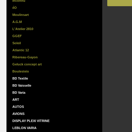
Inconnu
éO
Moulinsart
A.G.M
L'Atelier 2810
GGEF
Soleil
Atlantic 12
Ribereau-Gayon
Geluck concept art
Boulesteix
BD Textile
BD Vaisselle
BD Varia
ART
AUTOS
AVIONS
DISPLAY PLEXI VITRINE
LEBLON VARIA