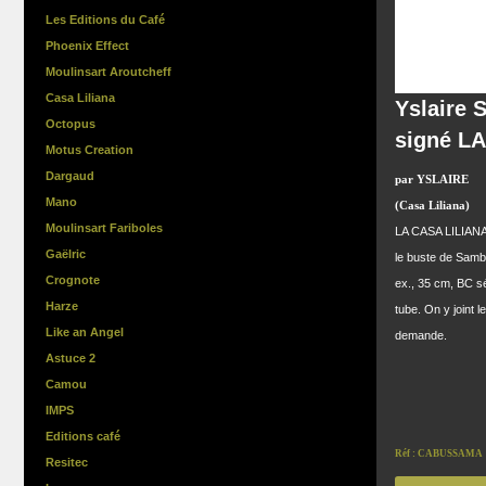
Les Editions du Café
Phoenix Effect
Moulinsart Aroutcheff
Casa Liliana
Yslaire 
Octopus
signé L
Motus Creation
Dargaud
par YSLAIRE
Mano
(Casa Liliana)
Moulinsart Fariboles
LA CASA LILIANA 
Gaëlric
le buste de Sambr
Crognote
ex., 35 cm, BC s
Harze
tube. On y joint l
Like an Angel
demande.
Astuce 2
Camou
IMPS
Editions café
Réf : CABUSSAMA
Resitec