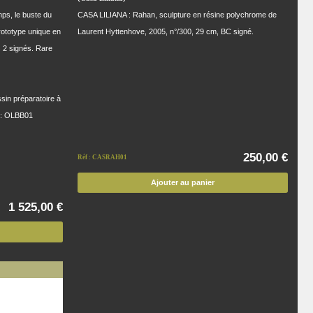
ps, le buste du
CASA LILIANA : Rahan, sculpture en résine polychrome de
rototype unique en
Laurent Hyttenhove, 2005, n°/300, 29 cm, BC signé.
es 2 signés. Rare
ssin préparatoire à
éf : OLBB01
250,00 €
Réf : CASRAH01
Ajouter au panier
1 525,00 €