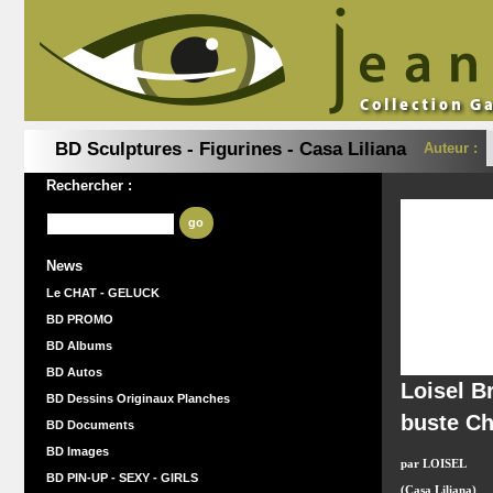
BD Sculptures - Figurines - Casa Liliana
Auteur :
Rechercher :
go
News
Le CHAT - GELUCK
BD PROMO
BD Albums
BD Autos
Loisel B
BD Dessins Originaux Planches
buste Ch
BD Documents
BD Images
par LOISEL
BD PIN-UP - SEXY - GIRLS
(Casa Liliana)