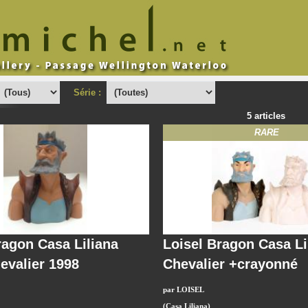
Série :
5 articles
RARE
ragon Casa Liliana
Loisel Bragon Casa Li
evalier 1998
Chevalier +crayonné
par LOISEL
(Casa Liliana)