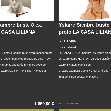
Sambre buste 8 ex.
Yslaire Sambre buste
A CASA LILIANA
proto LA CASA LILIA
par YSLAIRE
(Casa Liliana)
: Sambre, sculpture en plâtre monochrome,
La CASA LILIANA : Sambre, sculpture en 
e, accompagné de l'épingle de Julie, n°/VIII
ocre, prototype HC n° 2/4, épreuve signée 
érigraphie encadrée n° signée avec son
Laurent Hyttenhove, 34 cm.
e cadre XXe ciel n° et signé. Photos sur
Chaque exemplaire de 4 HC est différent !
Test de finition couleur et matière ;-)
1 850,00 €
Réf : CABUSSAMB