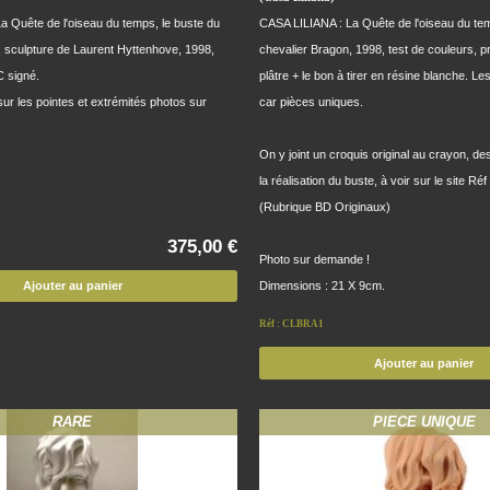
a Quête de l'oiseau du temps, le buste du
CASA LILIANA : La Quête de l'oiseau du tem
, sculpture de Laurent Hyttenhove, 1998,
chevalier Bragon, 1998, test de couleurs, p
C signé.
plâtre + le bon à tirer en résine blanche. L
sur les pointes et extrémités photos sur
car pièces uniques.
On y joint un croquis original au crayon, de
la réalisation du buste, à voir sur le site R
(Rubrique BD Originaux)
375,00 €
Photo sur demande !
Dimensions : 21 X 9cm.
Ajouter au panier
Réf : CLBRA1
Ajouter au panier
RARE
PIECE UNIQUE