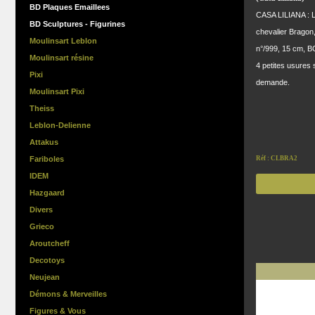
BD Plaques Emaillees
CASA LILIANA : L
BD Sculptures - Figurines
chevalier Bragon
Moulinsart Leblon
n°/999, 15 cm, B
Moulinsart résine
4 petites usures 
Pixi
demande.
Moulinsart Pixi
Theiss
Leblon-Delienne
Attakus
Fariboles
Réf : CLBRA2
IDEM
Hazgaard
Divers
Grieco
Aroutcheff
Decotoys
Neujean
Démons & Merveilles
Figures & Vous