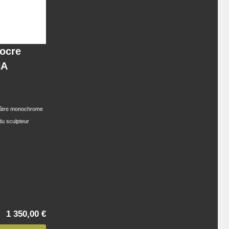
 ocre
NA
plâtre monochrome
du sculpteur
1 350,00 €