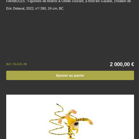
FARIBOLES : Figurines de Astérix & Obélix courant, à fond les Gaulois, création de
Eric Delaval, 2022, n°/ 390, 24 cm, BC.
2 000,00 €
Réf : FAAO1-JR
Ajouter au panier