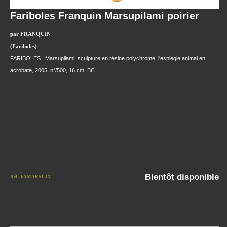
Fariboles Franquin Marsupilami poirier
par FRANQUIN
(Fariboles)
FARIBOLES : Marsupilami, sculpture en résine polychrome, l'espiègle animal en
acrobate, 2005, n°/500, 16 cm, BC.
Bientôt disponible
Réf : FAMARS1-JV