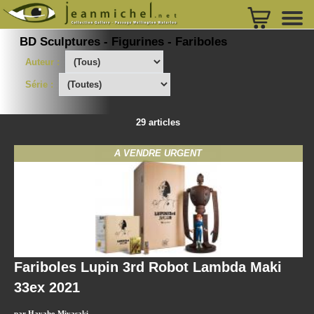
BD Sculptures - Figurines - Fariboles
Auteur :
Série :
29 articles
A VENDRE URGENT
Fariboles Lupin 3rd Robot Lambda Maki
33ex 2021
par Hayaho Miyasaki