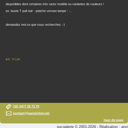
disponibles dont certaines très rares modèle ou variantes de couleurs !
ex: buste T pull noir - potiche version lampe - ...
demandez moi ce que vous recherchez :-)
Réf : TCL00
(32) 0477 25 73 79
contact@jeanmichel.net
haut de page
oui-galerie © 2001-2026 - Réalisation : anvi