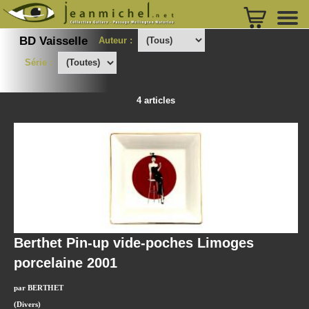
BD Vaisselle
Auteur :
Série :
4 articles
Berthet Pin-up vide-poches Limoges
porcelaine 2001
par BERTHET
(Divers)