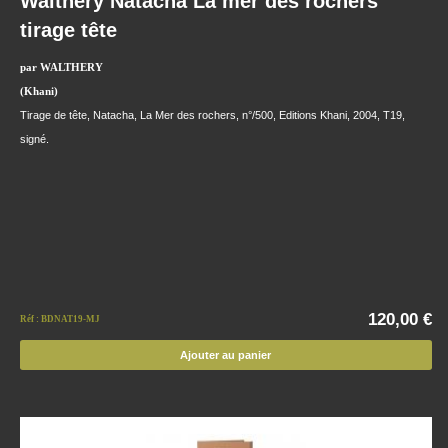
Walthéry Natacha La mer des rochers
tirage tête
par WALTHERY
(Khani)
Tirage de tête, Natacha, La Mer des rochers, n°/500, Editions Khani, 2004, T19,
signé.
120,00 €
Réf : BDNAT19-MJ
Ajouter au panier