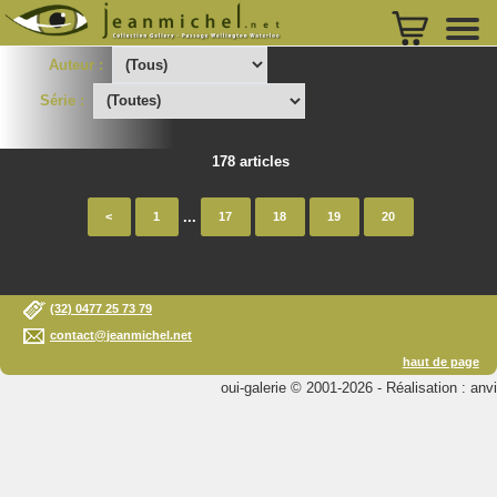
Auteur :
Série :
178 articles
...
<
1
17
18
19
20
(32) 0477 25 73 79
contact@jeanmichel.net
haut de page
oui-galerie © 2001-2026 - Réalisation : anvi