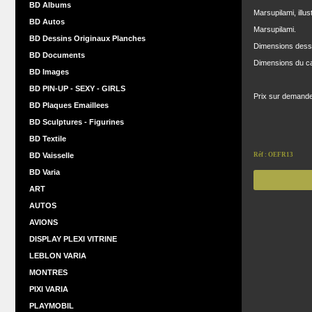
BD Albums
Marsupilami, illu
BD Autos
Marsupilami.
BD Dessins Originaux Planches
Dimensions dessi
BD Documents
Dimensions du ca
BD Images
BD PIN-UP - SEXY - GIRLS
Prix sur demande
BD Plaques Emaillees
BD Sculptures - Figurines
BD Textile
BD Vaisselle
Réf : OEFR13
BD Varia
ART
AUTOS
AVIONS
DISPLAY PLEXI VITRINE
LEBLON VARIA
MONTRES
PIXI VARIA
PLAYMOBIL