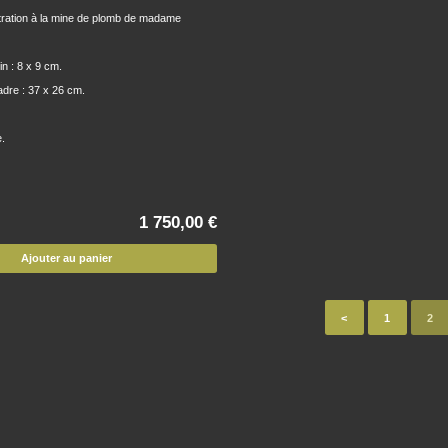
stration à la mine de plomb de madame
n : 8 x 9 cm.
dre : 37 x 26 cm.
.
1 750,00 €
Ajouter au panier
<
1
2