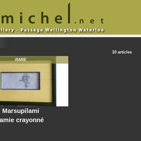
10 articles
RARE
 Marsupilami
lamie crayonné